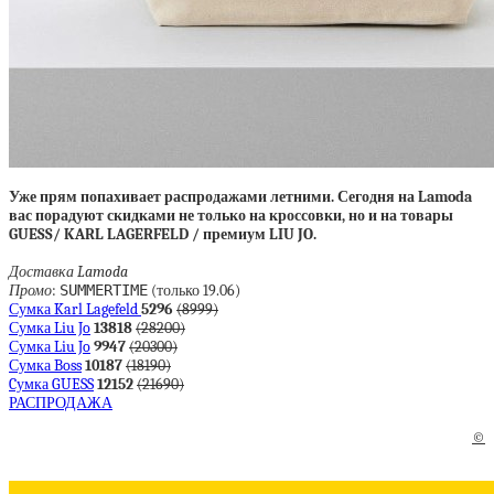
Уже прям попахивает распродажами летними. Сегодня на Lamoda
вас порадуют скидками не только на кроссовки, но и на товары
GUESS/ KARL LAGERFELD / премиум LIU JO.
Доставка Lamoda
Промо
:
SUMMERTIME
(только 19.06)
Сумка Karl Lagefeld
5296
(8999)
Сумка Liu Jo
13818
(28200)
Сумка Liu Jo
9947
(20300)
Сумка Boss
10187
(18190)
Cумка GUESS
12152
(21690)
РАСПРОДАЖА
©