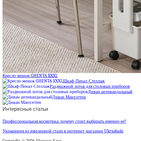
Кресло-мешок GHENTA XXXL
Шкаф-Пенал-Стеллаж
Раздвижной лоток для столовых приборов
Диван антивандальный
Диван Манхэттен
Интересные статьи
Профессиональная косметика: почему стоит выбирать именно ее?
Украшения из ювелирной стали в интернет-магазине Ukrashaki
Copyright © 2026 Шопинг Блог.